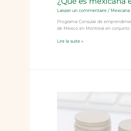
¿Qué es mexicana
Laisser un commentaire
/
Mexicana
Programa Consular de emprendimient
de México en Montreal en conjunto 
Lire la suite »
Ventanilla
de
asesoría
financiera
–
Montreal