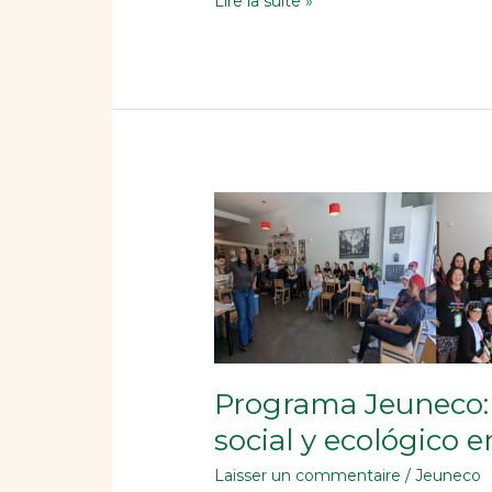
Lire la suite »
Programa
Jeuneco:
Impulsando
el
cambio
social
y
ecológico
Programa Jeuneco:
entre
la
social y ecológico e
juventud
Laisser un commentaire
/
Jeuneco