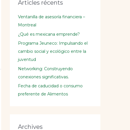
e
Articles récents
r
c
Ventanilla de asesoría financiera –
h
Montreal
e
¿Qué es mexicana emprende?
r
Programa Jeuneco: Impulsando el
cambio social y ecológico entre la
:
juventud
Networking: Construyendo
conexiones significativas.
Fecha de caducidad o consumo
preferente de Alimentos
Archives