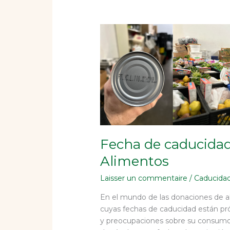
Fecha
de
caducidad
o
consumo
preferente
de
Alimentos
Fecha de caducida
Alimentos
Laisser un commentaire
/
Caducida
En el mundo de las donaciones de 
cuyas fechas de caducidad están pr
y preocupaciones sobre su consumo