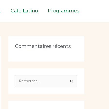
t
Café Latino
Programmes
Commentaires récents
R
e
c
h