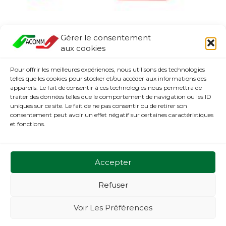
Menu
Gérer le consentement
aux cookies
Accueil
Bénévolat
Pour offrir les meilleures expériences, nous utilisons des technologies
Café Latino
telles que les cookies pour stocker et/ou accéder aux informations des
Programmes
appareils. Le fait de consentir à ces technologies nous permettra de
Suivez-Nous
traiter des données telles que le comportement de navigation ou les ID
uniques sur ce site. Le fait de ne pas consentir ou de retirer son
consentement peut avoir un effet négatif sur certaines caractéristiques
et fonctions.
Contact
7387 Rue St-Hubert, Montréal, QC, H2R 2N4 info@acomm.ca
Accepter
Refuser
Copyright © 2026 ACOMM - Banque Alimentaire | Powered by
Voir Les Préférences
ACOMM - Banque Alimentaire | Site web par Athena Montes,
athenea121@gmail.com